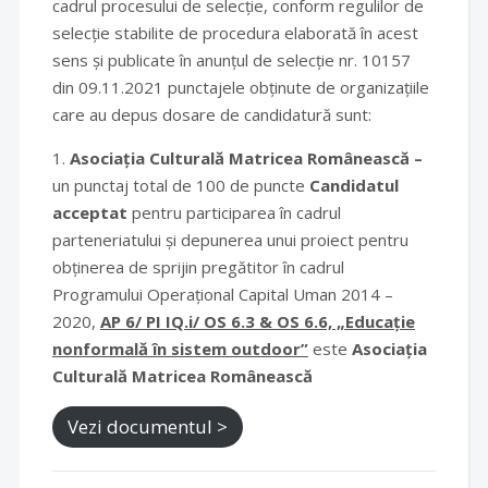
cadrul procesului de selecție, conform regulilor de
selecție stabilite de procedura elaborată în acest
sens și publicate în anunțul de selecție nr. 10157
din 09.11.2021 punctajele obținute de organizațiile
care au depus dosare de candidatură sunt:
1.
Asociația Culturală Matricea Românească –
un punctaj total de 100 de puncte
Candidatul
acceptat
pentru participarea în cadrul
parteneriatului și depunerea unui proiect pentru
obținerea de sprijin pregătitor în cadrul
Programului Operațional Capital Uman 2014 –
2020,
AP 6/ PI IQ.i/ OS 6.3 & OS 6.6, „Educație
nonformală în sistem outdoor”
este
Asociația
Culturală Matricea Românească
Vezi documentul >