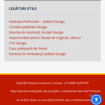
LEGĂTURI UTILE
Instituția Prefectului – Județul Giurgiu
Consiliul Județean Giurgiu
Directia de Asistență Socială Giurgiu
Inspectoratul pentru Situații de Urgență „Vlasca”
ITM Giurgiu
Casa Județeană de Pensii
Serviciul de Ambulanță Județul Giurgiu
2026 © Primăria Comunei Comana. | POWER SUPPORT
Reproducerea integrală sau parțială a conținutului site-ului Primăriei
Comana
se va face doar cu acordul primăriei sau cu menționarea sursei.