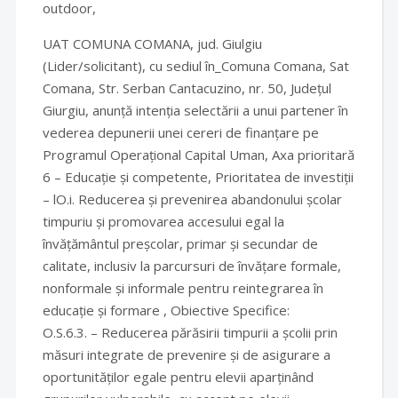
outdoor,
UAT COMUNA COMANA, jud. Giulgiu
(Lider/solicitant), cu sediul în_Comuna Comana, Sat
Comana, Str. Serban Cantacuzino, nr. 50, Județul
Giurgiu, anunță intenția selectării a unui partener în
vederea depunerii unei cereri de finanțare pe
Programul Operațional Capital Uman, Axa prioritară
6 – Educație și competente, Prioritatea de investiții
– lO.i. Reducerea și prevenirea abandonului școlar
timpuriu și promovarea accesului egal la
învățământul preșcolar, primar și secundar de
calitate, inclusiv la parcursuri de învățare formale,
nonformale și informale pentru reintegrarea în
educație și formare , Obiective Specifice:
O.S.6.3. – Reducerea părăsirii timpurii a școlii prin
măsuri integrate de prevenire și de asigurare a
oportunităților egale pentru elevii aparținând