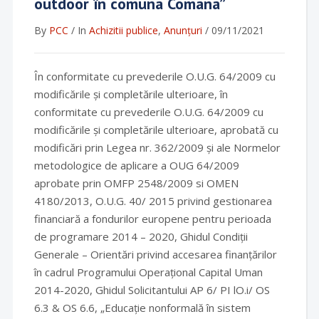
outdoor în comuna Comana”
By
PCC
/
In
Achizitii publice
,
Anunțuri
/
09/11/2021
În conformitate cu prevederile O.U.G. 64/2009 cu
modificările și completările ulterioare, în
conformitate cu prevederile O.U.G. 64/2009 cu
modificările și completările ulterioare, aprobată cu
modificări prin Legea nr. 362/2009 și ale Normelor
metodologice de aplicare a OUG 64/2009
aprobate prin OMFP 2548/2009 si OMEN
4180/2013, O.U.G. 40/ 2015 privind gestionarea
financiară a fondurilor europene pentru perioada
de programare 2014 – 2020, Ghidul Condiții
Generale – Orientări privind accesarea finanțărilor
în cadrul Programului Operațional Capital Uman
2014-2020, Ghidul Solicitantului AP 6/ PI lO.i/ OS
6.3 & OS 6.6, „Educație nonformală în sistem