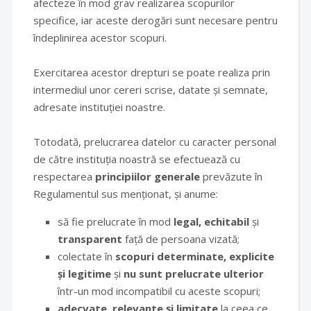
afecteze în mod grav realizarea scopurilor
specifice, iar aceste derogări sunt necesare pentru
îndeplinirea acestor scopuri.
Exercitarea acestor drepturi se poate realiza prin
intermediul unor cereri scrise, datate și semnate,
adresate instituției noastre.
Totodată, prelucrarea datelor cu caracter personal
de către instituția noastră se efectuează cu
respectarea
principiilor generale
prevăzute în
Regulamentul sus menționat, și anume:
să fie prelucrate în mod
legal, echitabil
și
transparent
față de persoana vizată;
colectate în
scopuri determinate, explicite
și legitime
și
nu sunt prelucrate ulterior
într-un mod incompatibil cu aceste scopuri;
adecvate, relevante și limitate
la ceea ce