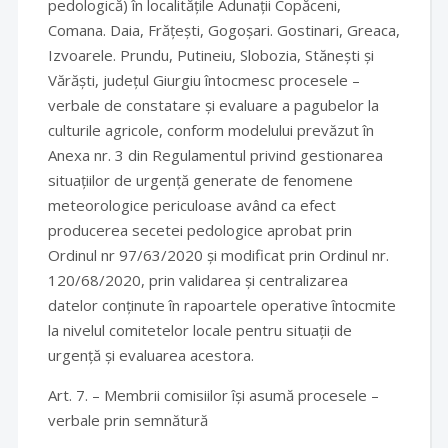
pedologică) în localitățile Adunații Copăceni,
Comana. Daia, Frățești, Gogoșari. Gostinari, Greaca,
Izvoarele. Prundu, Putineiu, Slobozia, Stănești și
Vărăști, județul Giurgiu întocmesc procesele –
verbale de constatare și evaluare a pagubelor la
culturile agricole, conform modelului prevăzut în
Anexa nr. 3 din Regulamentul privind gestionarea
situațiilor de urgență generate de fenomene
meteorologice periculoase având ca efect
producerea secetei pedologice aprobat prin
Ordinul nr 97/63/2020 și modificat prin Ordinul nr.
120/68/2020, prin validarea și centralizarea
datelor conținute în rapoartele operative întocmite
la nivelul comitetelor locale pentru situații de
urgență și evaluarea acestora.
Art. 7. – Membrii comisiilor își asumă procesele –
verbale prin semnătură