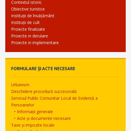
Contextul istoric
Obiective turistice
Instituții de învățământ
Instituții de cult
Proiecte finalizate
Proiecte in derulare
Proiecte in implementare
FORMULARE ȘI ACTE NECESARE
Urbanism
Deschidere procedură succesorală
Serviciul Public Comunitar Local de Evidență a
Persoanelor
Informații generale
Acte și documente necesare
Taxe și impozite locale