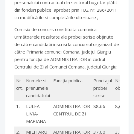
personalului contractual din sectorul bugetar plătit
din fonduri publice, aprobat prin H.G. nr. 286/2011
cu modificările si completările ulterioare ;
Comisia de concurs constituita comunica
următoarele rezultate ale probei scrise obținute
de către candidatii inscrisi la concursul organizat de
către Primaria comunei Comana, județul Giurgiu
pentru funcția de ADMINISTRATOR in cadrul
Centrului de Zi al Comunei Comana, județul Giurgiu:
Nr.
Numele si
Funcția publica
Punctajul
Nota
crt.
prenumele
probei
obtinuta
candidatului
scrise
1.
LULEA
ADMINISTRATOR
88,66
8,66
LIVIA-
CENTRUL DE ZI
MARIANA
2.
MILITARU
ADMINISTRATOR
37,00
3,70