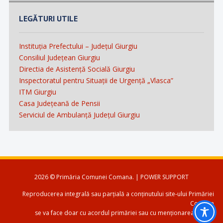
LEGĂTURI UTILE
Instituția Prefectului – Județul Giurgiu
Consiliul Județean Giurgiu
Directia de Asistență Socială Giurgiu
Inspectoratul pentru Situații de Urgență „Vlasca”
ITM Giurgiu
Casa Județeană de Pensii
Serviciul de Ambulanță Județul Giurgiu
2026 © Primăria Comunei Comana. | POWER SUPPORT
Reproducerea integrală sau parțială a conținutului site-ului Primăriei
Comana
se va face doar cu acordul primăriei sau cu menționarea sursei.