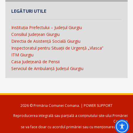
LEGĂTURI UTILE
Instituția Prefectului – Județul Giurgiu
Consiliul Județean Giurgiu
Directia de Asistență Socială Giurgiu
Inspectoratul pentru Situații de Urgență „Vlasca”
ITM Giurgiu
Casa Județeană de Pensii
Serviciul de Ambulanță Județul Giurgiu
2026 © Primăria Comunei Comana. | POWER SUPPORT
Reproducerea integrală sau parțială a conținutului site-ului Primăriei
Comana
se va face doar cu acordul primăriei sau cu menționarea sursei.