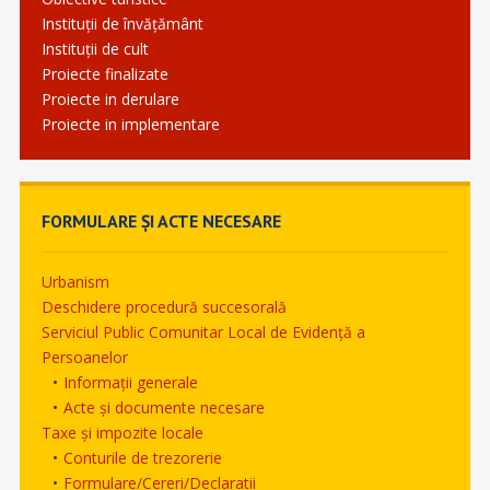
Instituții de învățământ
Instituții de cult
Proiecte finalizate
Proiecte in derulare
Proiecte in implementare
FORMULARE ȘI ACTE NECESARE
Urbanism
Deschidere procedură succesorală
Serviciul Public Comunitar Local de Evidență a
Persoanelor
Informații generale
Acte și documente necesare
Taxe și impozite locale
Conturile de trezorerie
Formulare/Cereri/Declaratii