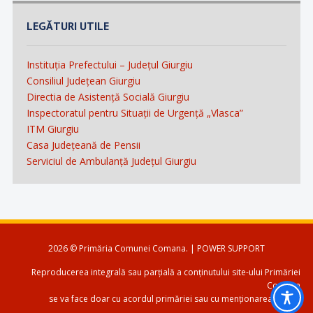
LEGĂTURI UTILE
Instituția Prefectului – Județul Giurgiu
Consiliul Județean Giurgiu
Directia de Asistență Socială Giurgiu
Inspectoratul pentru Situații de Urgență „Vlasca”
ITM Giurgiu
Casa Județeană de Pensii
Serviciul de Ambulanță Județul Giurgiu
2026 © Primăria Comunei Comana. | POWER SUPPORT
Reproducerea integrală sau parțială a conținutului site-ului Primăriei
Comana
se va face doar cu acordul primăriei sau cu menționarea sursei.