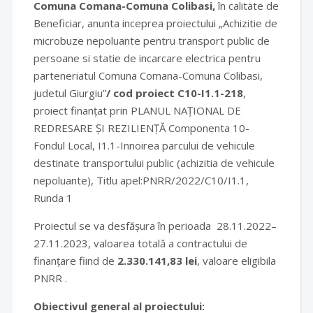
Comuna Comana-Comuna Colibasi,
în calitate de
Beneficiar, anunta inceprea proiectului „Achizitie de
microbuze nepoluante pentru transport public de
persoane si statie de incarcare electrica pentru
parteneriatul Comuna Comana-Comuna Colibasi,
judetul Giurgiu”
/ cod proiect
C10-I1.1-218
,
proiect finanțat prin PLANUL NAȚIONAL DE
REDRESARE ȘI REZILIENȚĂ Componenta 10-
Fondul Local, I1.1-Innoirea parcului de vehicule
destinate transportului public (achizitia de vehicule
nepoluante), Titlu apel:PNRR/2022/C10/I1.1,
Runda 1
Proiectul se va desfășura în perioada 28.11.2022–
27.11.2023, valoarea totală a contractului de
finanțare fiind de
2.330.141,83 lei
, valoare eligibila
PNRR .
Obiectivul general al proiectului: