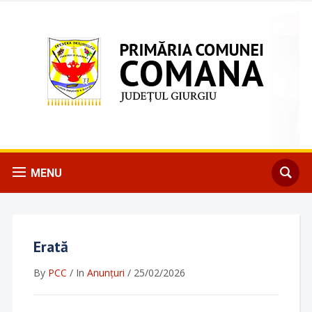
MENU
Erată
By
PCC
/
In
Anunțuri
/
25/02/2026