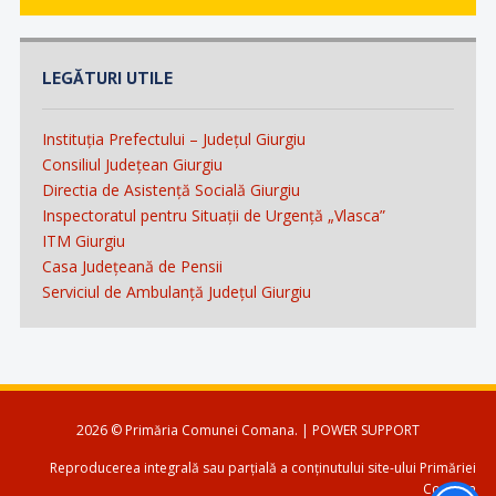
LEGĂTURI UTILE
Instituția Prefectului – Județul Giurgiu
Consiliul Județean Giurgiu
Directia de Asistență Socială Giurgiu
Inspectoratul pentru Situații de Urgență „Vlasca”
ITM Giurgiu
Casa Județeană de Pensii
Serviciul de Ambulanță Județul Giurgiu
2026 © Primăria Comunei Comana. | POWER SUPPORT
Reproducerea integrală sau parțială a conținutului site-ului Primăriei
Comana