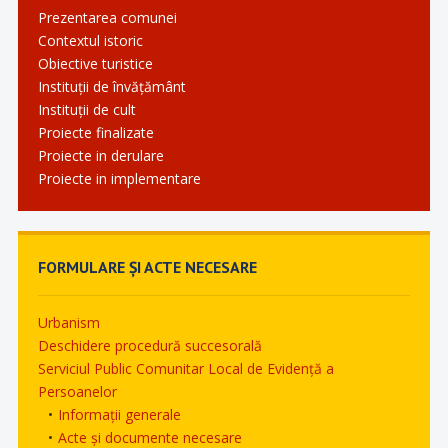
Prezentarea comunei
Contextul istoric
Obiective turistice
Instituții de învățământ
Instituții de cult
Proiecte finalizate
Proiecte in derulare
Proiecte in implementare
FORMULARE ȘI ACTE NECESARE
Urbanism
Deschidere procedură succesorală
Serviciul Public Comunitar Local de Evidență a
Persoanelor
Informații generale
Acte și documente necesare