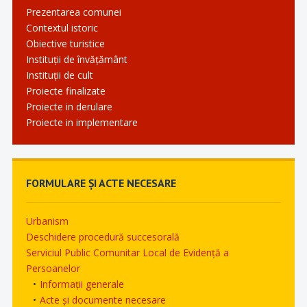
Prezentarea comunei
Contextul istoric
Obiective turistice
Instituții de învățământ
Instituții de cult
Proiecte finalizate
Proiecte in derulare
Proiecte in implementare
FORMULARE ȘI ACTE NECESARE
Urbanism
Deschidere procedură succesorală
Serviciul Public Comunitar Local de Evidență a
Persoanelor
Informații generale
Acte și documente necesare