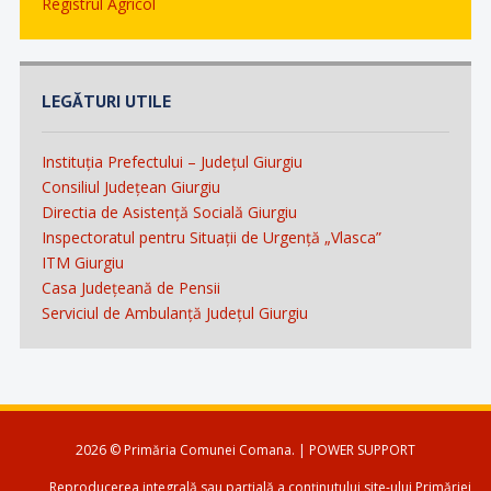
Registrul Agricol
LEGĂTURI UTILE
Instituția Prefectului – Județul Giurgiu
Consiliul Județean Giurgiu
Directia de Asistență Socială Giurgiu
Inspectoratul pentru Situații de Urgență „Vlasca”
ITM Giurgiu
Casa Județeană de Pensii
Serviciul de Ambulanță Județul Giurgiu
2026 © Primăria Comunei Comana. | POWER SUPPORT
Reproducerea integrală sau parțială a conținutului site-ului Primăriei