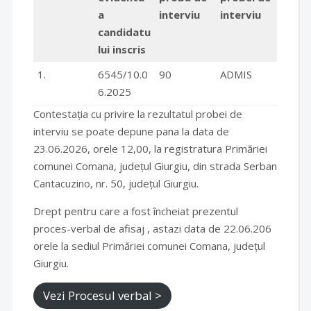
a
interviu
interviu
candidatu
lui inscris
1.
6545/10.0
90
ADMIS
6.2025
Contestația cu privire la rezultatul probei de
interviu se poate depune pana la data de
23.06.2026, orele 12,00, la registratura Primăriei
comunei Comana, județul Giurgiu, din strada Serban
Cantacuzino, nr. 50, județul Giurgiu.
Drept pentru care a fost încheiat prezentul
proces-verbal de afisaj , astazi data de 22.06.206
orele la sediul Primăriei comunei Comana, județul
Giurgiu.
Vezi Procesul verbal >