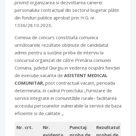
privind organizarea si dezvoltarea carierei
personalului contractual din sectorul bugetar plătit
din fonduri publice aprobat prin H.G. nr.
1336/28.10.2023;
Comisia de concurs constituita comunica
următoarele rezultate obținute de candidatul
admis pentru a susține proba de interviu la
concursul organizat de către Primăria comunei
Comana, județul Giurgiu in vederea ocupării funcției
de execuție vacanta de
ASISTENT MEDICAL
COMUNITAR,
post contractual vacant, perioada
determinata, in cadrul Proiectului „Furnizare de
servicii integrate in comunitățile rurale- facilitarea
accesului persoanelor vulnerabile la servicii de baza
eficiente si de calitate „.
Nr. crt.
Nr.
Punctaj
Rezultatul
evidenta
proba de
probei de