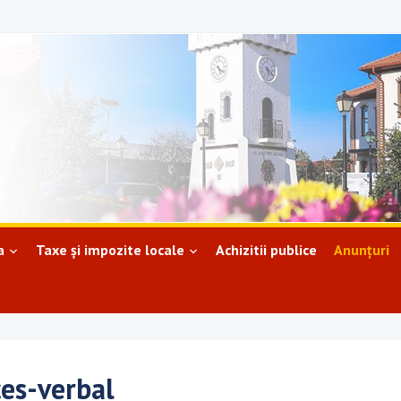
a
Taxe și impozite locale
Achizitii publice
Anunțuri
es-verbal