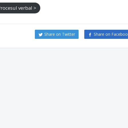
Procesul verbal >
Share on Twitter
Share on Faceboo