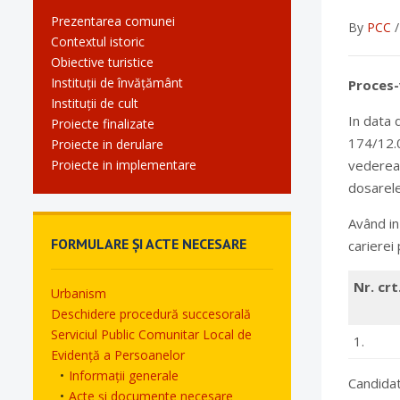
Prezentarea comunei
By
PCC
Contextul istoric
Obiective turistice
Instituții de învățământ
Proces-
Instituții de cult
In data 
Proiecte finalizate
174/12.0
Proiecte in derulare
Proiecte in implementare
vederea 
dosarele 
Având in
FORMULARE ȘI ACTE NECESARE
carierei
Nr. crt
Urbanism
Deschidere procedură succesorală
Serviciul Public Comunitar Local de
1.
Evidență a Persoanelor
Informații generale
Candidat
Acte și documente necesare