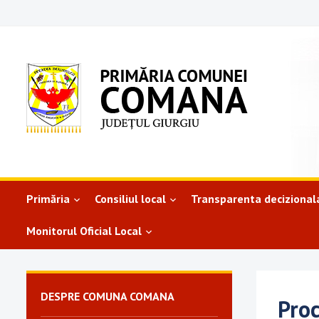
Primăria
Consiliul local
Transparenta decizional
Monitorul Oficial Local
DESPRE COMUNA COMANA
Proc