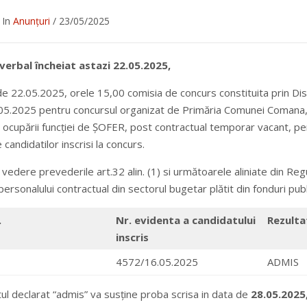
/
In
Anunțuri
/
23/05/2025
verbal
încheiat astazi 22.05.2025,
de 22.05.2025, orele 15,00 comisia de concurs constituita prin Dis
5.2025 pentru concursul organizat de Primăria Comunei Comana, ju
ocupării funcției de ȘOFER, post contractual temporar vacant, per
candidatilor inscrisi la concurs.
 vedere prevederile art.32 alin. (1) si următoarele aliniate din Re
 personalului contractual din sectorul bugetar plătit din fonduri pu
.
Nr. evidenta a candidatului
Rezultat
inscris
4572/16.05.2025
ADMIS
ul declarat “admis” va susține proba scrisa in data de
28.05.2025,