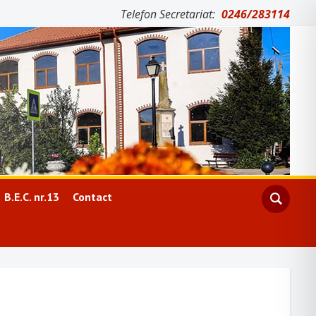
Telefon Secretariat:
0246/283114
B.E.C. nr.13
Contact